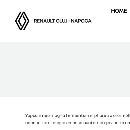
HOM
HOME
Yopsum nec magna fermentum in pharetra orci mollis 
consec tetur augue emassa auctort id glavico to am