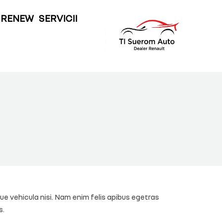
TO RENEW
SERVICII
 RENEW
SERVICII
e vehicula nisi. Nam enim felis apibus egetras
s.