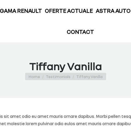
E
GAMA RENAULT
OFERTE ACTUALE
ASTRA AU
GAMA RENAULT
OFERTE ACTUALE
ASTRA AUTO
CONTACT
CONTACT
Tiffany Vanilla
You are here:
Home
Testimonials
Tiffany Vanilla
sit amet odio eu amet mauris ornare dapibus. Morbi pellen tesqu
et molestie lorem pulvinar odio eulos amet mauris ornare dapibu