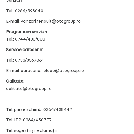
Vânzări:
Tel.: 0264/593040
E-mail: vanzari.renault@otcgroup.ro
Programare service:
Tel.: 0744/438/888
Service caroserie:
Tel.: 0733/336706;
E-mail: caroserie.feleac@otcgroup.ro
Calitate:
calitate@otcgroup.ro
Tel. piese schimb: 0264/438447
Tel. ITP: 0264/450777
Tel. sugestii și reclamații: