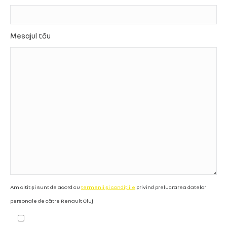
Mesajul tău
Am citit și sunt de acord cu
termenii și condițiile
privind prelucrarea datelor
personale de către Renault Cluj