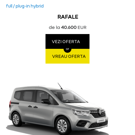
full / plug-in hybrid
RAFALE
de la
40.600
EUR
VEZI OFERTA
or
VREAU OFERTA