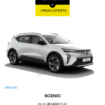
or
VREAU OFERTA
electric
SCENIC
de la
40.600
EUR